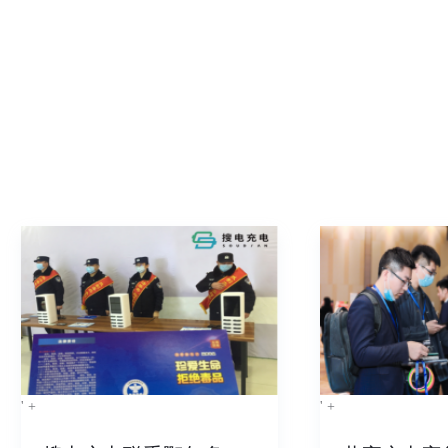
' +
' +